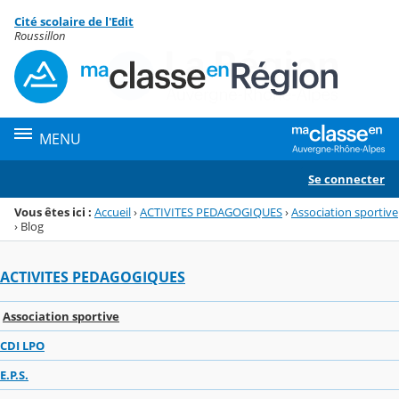
Panneau de gestion des cookies
Cité scolaire de l'Edit
Menu de la rubrique
Contenu
Roussillon
MENU
Se connecter
Vous êtes ici :
Accueil
›
ACTIVITES PEDAGOGIQUES
›
Association sportive
›
Blog
ACTIVITES PEDAGOGIQUES
Association sportive
CDI LPO
E.P.S.