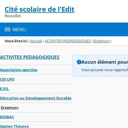
Panneau de gestion des cookies
Cité scolaire de l'Edit
Menu de la rubrique
Contenu
Roussillon
MENU
Vous êtes ici :
Accueil
›
ACTIVITES PEDAGOGIQUES
›
Erasmus+
›
ACTIVITES PEDAGOGIQUES
Aucun élément pour l
Association sportive
Vous pouvez vous rapproche
CDI LPO
E.P.S.
Education au Développement Durable
Erasmus+
ESABAC
Option Théatre