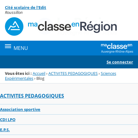
Panneau de gestion des cookies
Cité scolaire de l'Edit
Menu de la rubrique
Contenu
Roussillon
MENU
Se connecter
Vous êtes ici :
Accueil
›
ACTIVITES PEDAGOGIQUES
›
Sciences
Expérimentales
›
Blog
ACTIVITES PEDAGOGIQUES
Association sportive
CDI LPO
E.P.S.