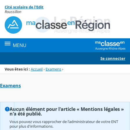
Panneau de gestion des cookies
Cité scolaire de l'Edit
Menu de la rubrique
Contenu
Roussillon
MENU
Se connecter
Vous êtes ici :
Accueil
›
Examens
›
Examens
Aucun élément pour l'article « Mentions légales »
n'a été publié.
Vous pouvez vous rapprocher de l'administrateur de votre ENT
pour plus d'informations.