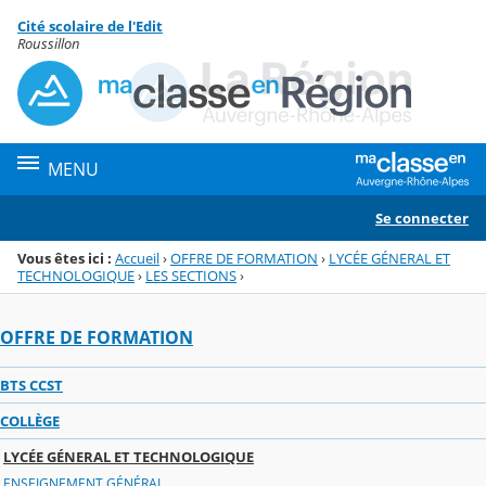
Panneau de gestion des cookies
Cité scolaire de l'Edit
Menu de la rubrique
Contenu
Roussillon
MENU
Se connecter
Vous êtes ici :
Accueil
›
OFFRE DE FORMATION
›
LYCÉE GÉNERAL ET
TECHNOLOGIQUE
›
LES SECTIONS
›
OFFRE DE FORMATION
BTS CCST
COLLÈGE
LYCÉE GÉNERAL ET TECHNOLOGIQUE
ENSEIGNEMENT GÉNÉRAL