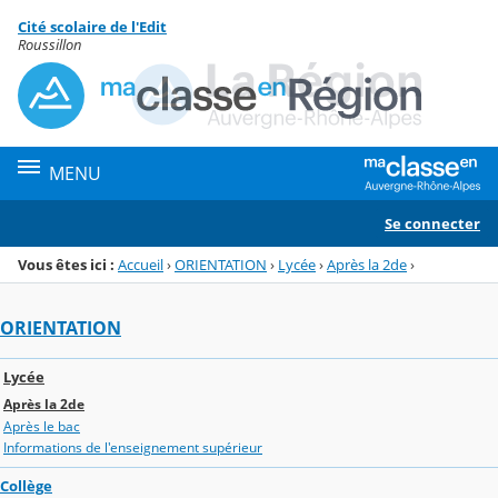
Panneau de gestion des cookies
Cité scolaire de l'Edit
Menu de la rubrique
Contenu
Roussillon
MENU
Se connecter
Vous êtes ici :
Accueil
›
ORIENTATION
›
Lycée
›
Après la 2de
›
ORIENTATION
Lycée
Après la 2de
Après le bac
Informations de l'enseignement supérieur
Collège