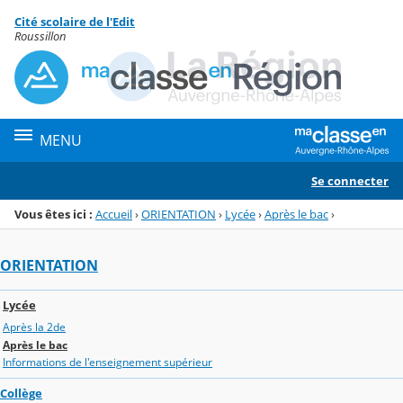
Panneau de gestion des cookies
Cité scolaire de l'Edit
Menu de la rubrique
Contenu
Roussillon
MENU
Se connecter
Vous êtes ici :
Accueil
›
ORIENTATION
›
Lycée
›
Après le bac
›
ORIENTATION
Lycée
Après la 2de
Après le bac
Informations de l'enseignement supérieur
Collège