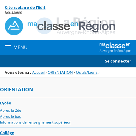
Panneau de gestion des cookies
Cité scolaire de l'Edit
Menu de la rubrique
Contenu
Roussillon
MENU
Se connecter
Vous êtes ici :
Accueil
›
ORIENTATION
›
Outils/Liens
›
ORIENTATION
Lycée
Après la 2de
Après le bac
Informations de l'enseignement supérieur
Collège