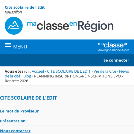
Panneau de gestion des cookies
Cité scolaire de l'Edit
Menu de la rubrique
Contenu
Roussillon
MENU
Se connecter
Vous êtes ici :
Accueil
›
CITE SCOLAIRE DE L'EDIT
›
Vie de la Cité
›
News
de la cité
›
Blog
›
PLANNING INSCRIPTIONS-RÉINSCRIPTIONS LPO -
Rentrée 2026
CITE SCOLAIRE DE L'EDIT
Le mot du Proviseur
Présentation
Nous contacter