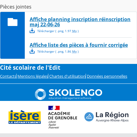
Pièces jointes
Affiche planning inscription réinscription
maj 22-06-26
Télécharger
( .
png
,
1.97
Mo
)
Affiche liste des pièces à fournir corrigée
Télécharger
( .
png
,
1.86
Mo
)
Cité scolaire de l'Edit
Contacts
Mentions légales
Chartes d'utilisation
Données personnelles