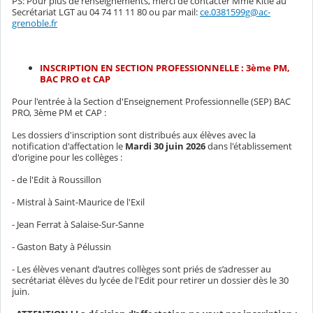
PS: Pour plus de renseignements, merci de contacter Mme Kitie au
Secrétariat LGT au 04 74 11 11 80 ou par mail:
ce.0381599g@ac-
grenoble.fr
INSCRIPTION EN SECTION PROFESSIONNELLE : 3ème PM,
BAC PRO et CAP
Pour l'entrée à la Section d'Enseignement Professionnelle (SEP) BAC
PRO, 3ème PM et CAP :
Les dossiers d'inscription sont distribués aux élèves avec la
notification d'affectation le
Mardi 30 juin 2026
dans l'établissement
d'origine pour les collèges :
- de l'Edit à Roussillon
- Mistral à Saint-Maurice de l'Exil
- Jean Ferrat à Salaise-Sur-Sanne
- Gaston Baty à Pélussin
- Les élèves venant d’autres collèges sont priés de s’adresser au
secrétariat élèves du lycée de l'Edit pour retirer un dossier dès le 30
juin.