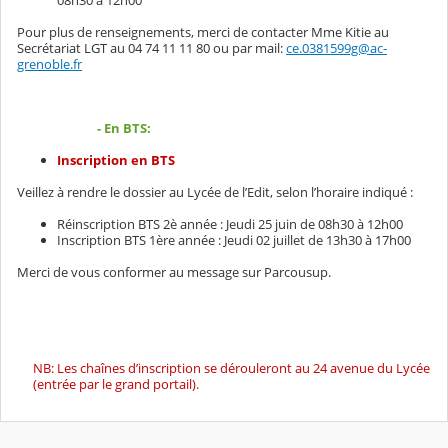
08h30 à 12h00
Pour plus de renseignements, merci de contacter Mme Kitie au
Secrétariat LGT au 04 74 11 11 80 ou par mail:
ce.0381599g@ac-
grenoble.fr
- En BTS:
Inscription en BTS
Veillez à rendre le dossier au Lycée de l’Edit, selon l’horaire indiqué :
Réinscription BTS 2è année : Jeudi 25 juin de 08h30 à 12h00
Inscription BTS 1ère année : Jeudi 02 juillet de 13h30 à 17h00
Merci de vous conformer au message sur Parcousup.
NB: Les chaînes d’inscription se dérouleront au 24 avenue du Lycée
(entrée par le grand portail).