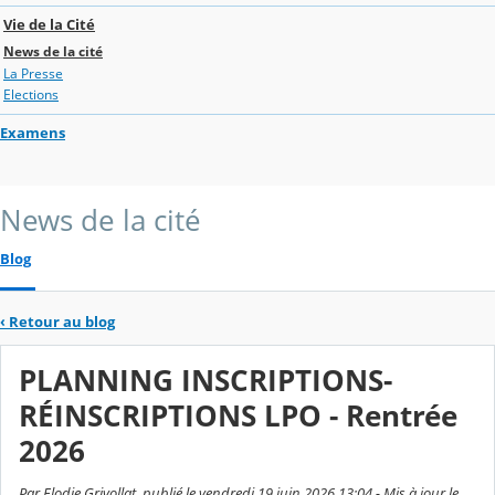
Vie de la Cité
News de la cité
La Presse
Elections
Examens
News de la cité
Blog
‹
Retour au blog
PLANNING INSCRIPTIONS-
RÉINSCRIPTIONS LPO - Rentrée
2026
Par Elodie Grivollat, publié le vendredi 19 juin 2026 13:04 - Mis à jour le