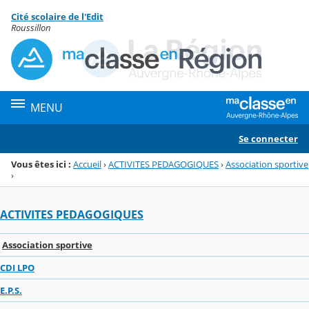
Panneau de gestion des cookies
Cité scolaire de l'Edit
Menu de la rubrique
Contenu
Roussillon
MENU
Se connecter
Vous êtes ici :
Accueil
›
ACTIVITES PEDAGOGIQUES
›
Association sportive
›
ACTIVITES PEDAGOGIQUES
Association sportive
CDI LPO
E.P.S.