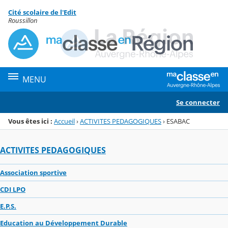
Panneau de gestion des cookies
Cité scolaire de l'Edit
Menu de la rubrique
Contenu
Roussillon
MENU
Se connecter
Vous êtes ici :
Accueil
›
ACTIVITES PEDAGOGIQUES
›
ESABAC
ACTIVITES PEDAGOGIQUES
Association sportive
CDI LPO
E.P.S.
Education au Développement Durable