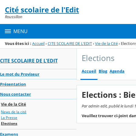
Panneau de gestion des cookies
Cité scolaire de l'Edit
Menu de la rubrique
Contenu
Roussillon
MENU
Vous êtes ici :
Accueil
›
CITE SCOLAIRE DE L'EDIT
›
Vie de la Cité
›
Election
Elections
CITE SCOLAIRE DE L'EDIT
Accueil
Blog
Agenda
Le mot du Proviseur
Présentation
Elections : B
Nous contacter
Vie de la Cité
Par admin edit, publié le lundi
News de la cité
Veuillez trouver ci-joint da
La Presse
Elections
Examens