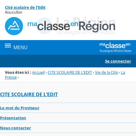
Panneau de gestion des cookies
Cité scolaire de l'Edit
Menu de la rubrique
Contenu
Roussillon
MENU
Se connecter
Vous êtes ici :
Accueil
›
CITE SCOLAIRE DE L'EDIT
›
Vie de la Cité
›
La
Presse
›
CITE SCOLAIRE DE L'EDIT
Le mot du Proviseur
Présentation
Nous contacter