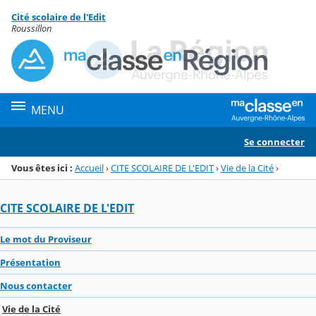
Panneau de gestion des cookies
Cité scolaire de l'Edit
Menu de la rubrique
Contenu
Roussillon
MENU
Se connecter
Vous êtes ici :
Accueil
›
CITE SCOLAIRE DE L'EDIT
›
Vie de la Cité
›
CITE SCOLAIRE DE L'EDIT
Le mot du Proviseur
Présentation
Nous contacter
Vie de la Cité