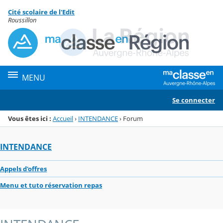
Panneau de gestion des cookies
Cité scolaire de l'Edit
Menu de la rubrique
Contenu
Roussillon
MENU
Se connecter
Vous êtes ici :
Accueil
›
INTENDANCE
›
Forum
INTENDANCE
Appels d'offres
Menu et tuto réservation repas