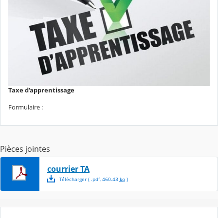
Taxe d'apprentissage
Formulaire :
Pièces jointes
courrier TA
Télécharger
( .
pdf
,
460.43
ko
)