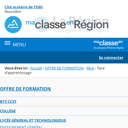
Panneau de gestion des cookies
Cité scolaire de l'Edit
Menu de la rubrique
Contenu
Roussillon
MENU
Se connecter
Vous êtes ici :
Accueil
›
OFFRE DE FORMATION
›
Blog
›
Taxe
d'apprentissage
OFFRE DE FORMATION
BTS CCST
COLLÈGE
LYCÉE GÉNERAL ET TECHNOLOGIQUE
ENSEIGNEMENT GÉNÉRAL