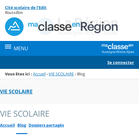
Panneau de gestion des cookies
Cité scolaire de l'Edit
Menu de la rubrique
Contenu
Roussillon
MENU
Se connecter
Vous êtes ici :
Accueil
›
VIE SCOLAIRE
›
Blog
VIE SCOLAIRE
VIE SCOLAIRE
Accueil
Blog
Dossiers partagés