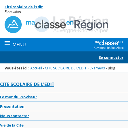
Panneau de gestion des cookies
Cité scolaire de l'Edit
Menu de la rubrique
Contenu
Roussillon
MENU
Se connecter
Vous êtes ici :
Accueil
›
CITE SCOLAIRE DE L'EDIT
›
Examens
›
Blog
CITE SCOLAIRE DE L'EDIT
Le mot du Proviseur
Présentation
Nous contacter
Vie de la Cité