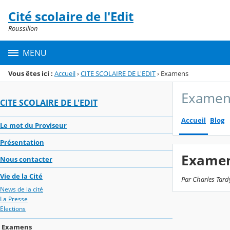
Panneau de gestion des cookies
Cité scolaire de l'Edit
Menu de la rubrique
Contenu
Roussillon
MENU
Vous êtes ici :
Accueil
›
CITE SCOLAIRE DE L'EDIT
›
Examens
Examen
CITE SCOLAIRE DE L'EDIT
Accueil
Blog
Le mot du Proviseur
Présentation
Exame
Nous contacter
Vie de la Cité
Par Charles Tard
News de la cité
La Presse
Elections
Examens