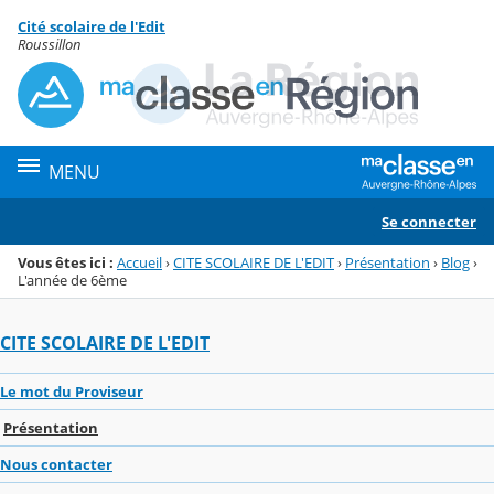
Panneau de gestion des cookies
Cité scolaire de l'Edit
Menu de la rubrique
Contenu
Roussillon
MENU
Se connecter
Vous êtes ici :
Accueil
›
CITE SCOLAIRE DE L'EDIT
›
Présentation
›
Blog
›
L'année de 6ème
CITE SCOLAIRE DE L'EDIT
Le mot du Proviseur
Présentation
Nous contacter