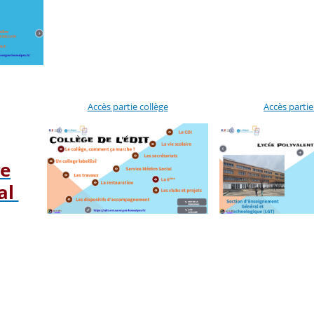
Accès partie collège
Accès partie
re
al