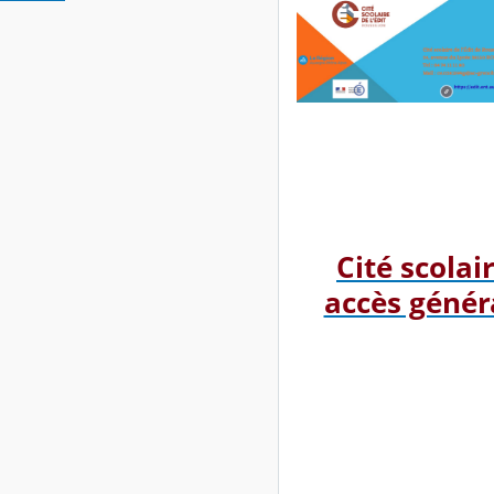
Cité scolai
accès génér