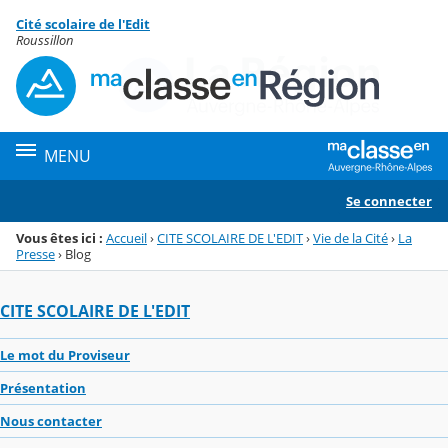
Panneau de gestion des cookies
Cité scolaire de l'Edit
Menu de la rubrique
Contenu
Roussillon
MENU
Se connecter
Vous êtes ici :
Accueil
›
CITE SCOLAIRE DE L'EDIT
›
Vie de la Cité
›
La
Presse
›
Blog
CITE SCOLAIRE DE L'EDIT
Le mot du Proviseur
Présentation
Nous contacter