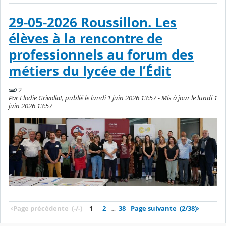
29-05-2026 Roussillon. Les
élèves à la rencontre de
professionnels au forum des
métiers du lycée de l’Édit
2
Par Elodie Grivollat, publié le lundi 1 juin 2026 13:57 - Mis à jour le lundi 1
juin 2026 13:57
‹
Page précédente
(-/-)
1
2
…
38
Page suivante
(2/38)
›