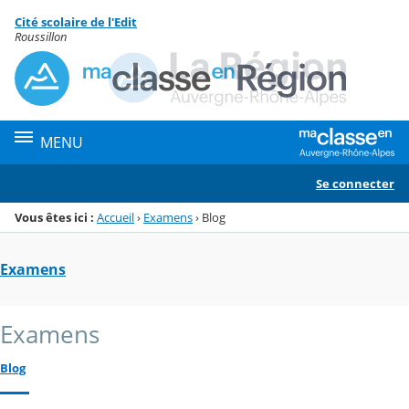
Panneau de gestion des cookies
Cité scolaire de l'Edit
Menu de la rubrique
Contenu
Roussillon
MENU
Se connecter
Vous êtes ici :
Accueil
›
Examens
›
Blog
Examens
Examens
Blog