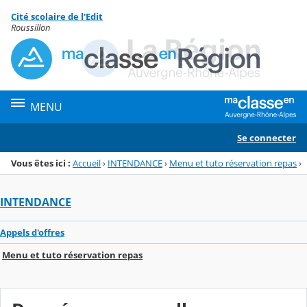
Panneau de gestion des cookies
Cité scolaire de l'Edit
Menu de la rubrique
Contenu
Roussillon
MENU
Se connecter
Vous êtes ici :
Accueil
›
INTENDANCE
›
Menu et tuto réservation repas
›
INTENDANCE
Appels d'offres
Menu et tuto réservation repas