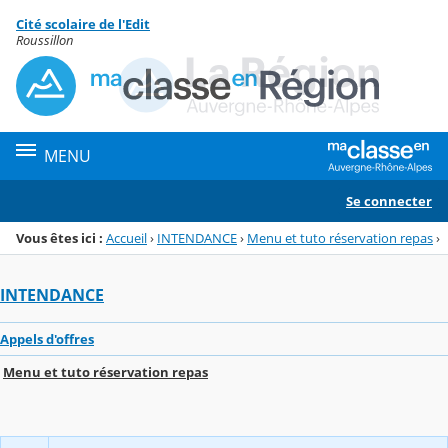
Panneau de gestion des cookies
Cité scolaire de l'Edit
Menu de la rubrique
Contenu
Roussillon
MENU
Se connecter
Vous êtes ici :
Accueil
›
INTENDANCE
›
Menu et tuto réservation repas
›
INTENDANCE
Appels d'offres
Menu et tuto réservation repas