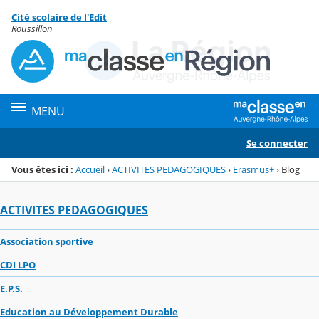
Panneau de gestion des cookies
Cité scolaire de l'Edit
Menu de la rubrique
Contenu
Roussillon
MENU
Se connecter
Vous êtes ici :
Accueil
›
ACTIVITES PEDAGOGIQUES
›
Erasmus+
›
Blog
ACTIVITES PEDAGOGIQUES
Association sportive
CDI LPO
E.P.S.
Education au Développement Durable