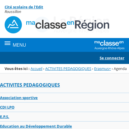
Panneau de gestion des cookies
Cité scolaire de l'Edit
Menu de la rubrique
Contenu
Roussillon
MENU
Se connecter
Vous êtes ici :
Accueil
›
ACTIVITES PEDAGOGIQUES
›
Erasmus+
›
Agenda
ACTIVITES PEDAGOGIQUES
Association sportive
CDI LPO
E.P.S.
Education au Développement Durable