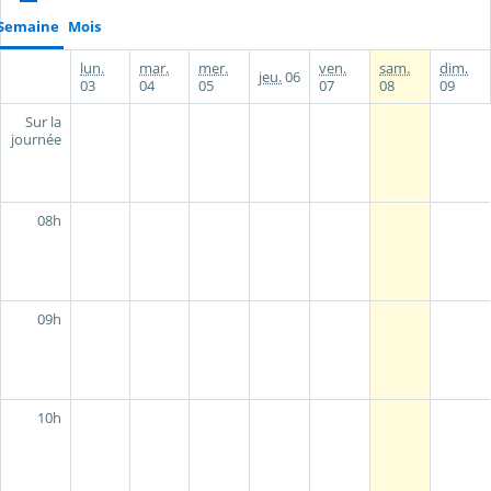
Semaine
Mois
lun.
mar.
mer.
ven.
sam.
dim.
jeu.
06
03
04
05
07
08
09
Sur la
journée
08h
09h
10h